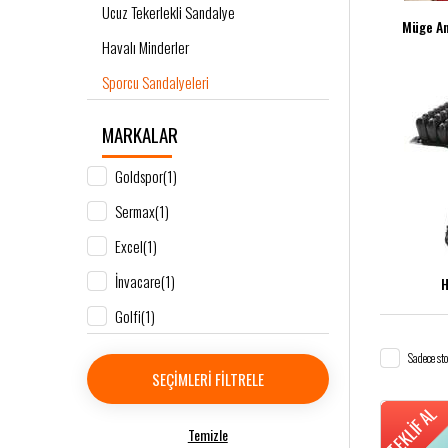
Ucuz Tekerlekli Sandalye
Müge An
Havalı Minderler
Sporcu Sandalyeleri
MARKALAR
Goldspor
(1)
Sermax
(1)
Excel
(1)
İnvacare
(1)
H
Golfi
(1)
Sadece sto
SEÇIMLERI FILTRELE
TEKLIF AL
Temizle