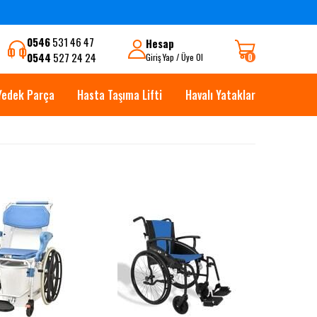
0546
531 46 47
Hesap
0544
527 24 24
0
Giriş Yap / Üye Ol
Yedek Parça
Hasta Taşıma Lifti
Havalı Yataklar