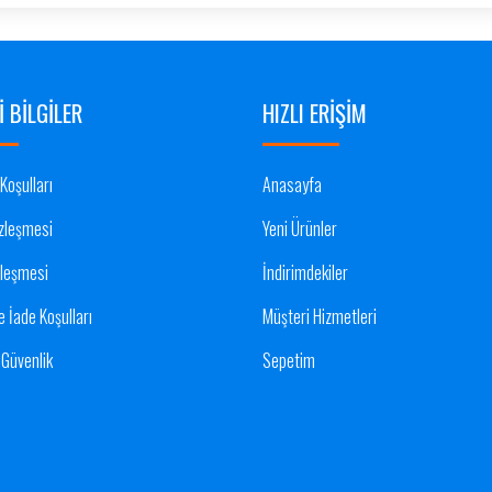
 BILGILER
HIZLI ERIŞIM
Koşulları
Anasayfa
zleşmesi
Yeni Ürünler
zleşmesi
İndirimdekiler
e İade Koşulları
Müşteri Hizmetleri
e Güvenlik
Sepetim