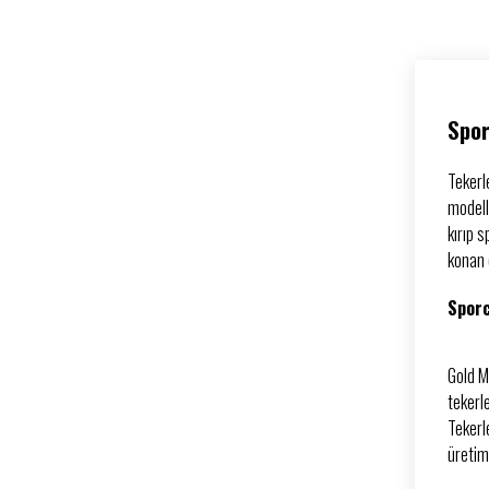
Spor
Tekerle
modell
kırıp 
konan 
Sporc
Gold M
tekerl
Tekerl
üretim