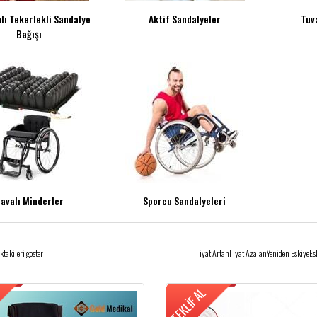
lı Tekerlekli Sandalye
Aktif Sandalyeler
Tuv
Bağışı
avalı Minderler
Sporcu Sandalyeleri
ktakileri göster
Fiyat Artan
Fiyat Azalan
Yeniden Eskiye
Es
TEKLIF AL