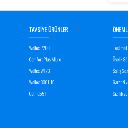
TAVSIYE ÜRÜNLER
ÖNEMLI
Wollex P200
Teslimat 
Comfort Plus Allure
Üyelik Sö
Wollex W123
Satış Sö
Wollex 8001-16
Garanti v
Golfi G551
Gizlilik v