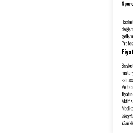
Sporc
Basket
değişm
gelişm
Profes
Fiya
Basket
matery
kalite
Ve tabi
fiyatı
Aktif 
Medikal
Saygıla
Gold Me