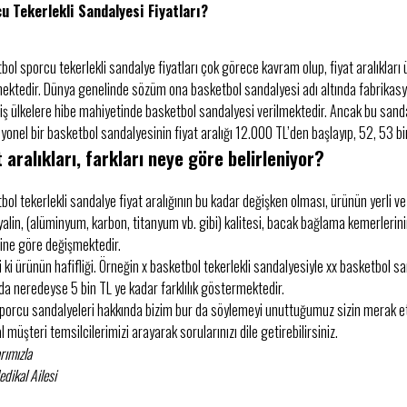
u Tekerlekli Sandalyesi Fiyatları?
bol sporcu tekerlekli sandalye fiyatları çok görece kavram olup, fiyat aralıkları
ektedir. Dünya genelinde sözüm ona basketbol sandalyesi adı altında fabrikasyon 
iş ülkelere hibe mahiyetinde basketbol sandalyesi verilmektedir. Ancak bu sand
yonel bir basketbol sandalyesinin fiyat aralığı 12.000 TL’den başlayıp, 52, 53 bi
t aralıkları, farkları neye göre belirleniyor?
bol tekerlekli sandalye fiyat aralığının bu kadar değişken olması, ürünün yerli v
alin, (alüminyum, karbon, titanyum vb. gibi) kalitesi, bacak bağlama kemerlerini
sine göre değişmektedir.
 ki ürünün hafifliği. Örneğin x basketbol tekerlekli sandalyesiyle xx basketbol sa
nda neredeyse 5 bin TL ye kadar farklılık göstermektedir.
sporcu sandalyeleri hakkında bizim bur da söylemeyi unuttuğumuz sizin merak et
 müşteri temsilcilerimizi arayarak sorularınızı dile getirebilirsiniz.
rımızla
dikal Ailesi