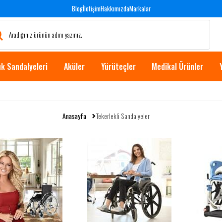
Blog
İletişim
Hakkımızda
Markalar
k Sandalyeleri
Aküler
Yürüteçler
Medikal Ürünler
Anasayfa
Tekerlekli Sandalyeler